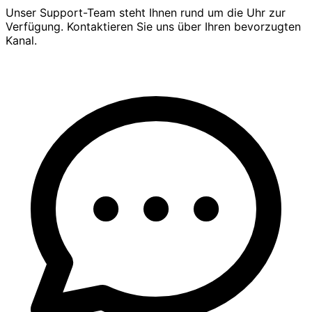
Unser Support-Team steht Ihnen rund um die Uhr zur
Verfügung. Kontaktieren Sie uns über Ihren bevorzugten
Kanal.