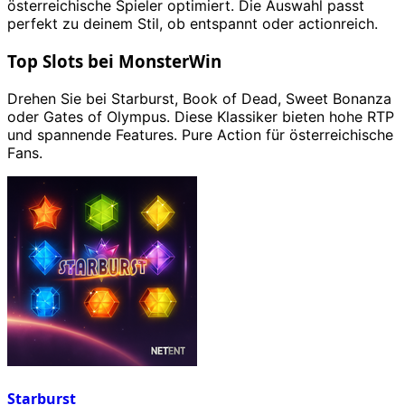
österreichische Spieler optimiert. Die Auswahl passt
perfekt zu deinem Stil, ob entspannt oder actionreich.
Top Slots bei MonsterWin
Drehen Sie bei Starburst, Book of Dead, Sweet Bonanza
oder Gates of Olympus. Diese Klassiker bieten hohe RTP
und spannende Features. Pure Action für österreichische
Fans.
Starburst