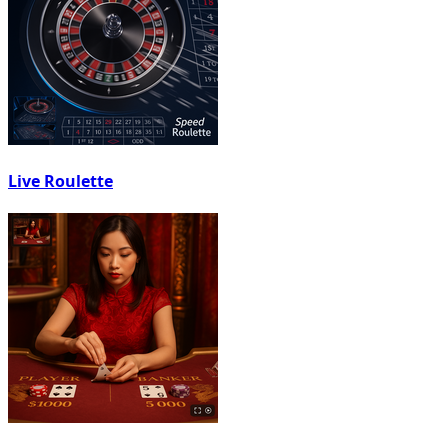
Live Roulette