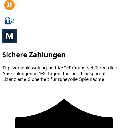
Sichere Zahlungen
Top-Verschlüsselung und KYC-Prüfung schützen dich.
Auszahlungen in 1-3 Tagen, fair und transparent.
Lizenzierte Sicherheit für ruhevolle Spielnächte.