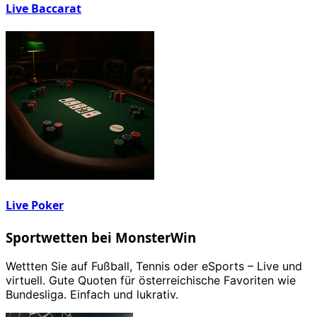
Live Baccarat
Live Poker
Sportwetten bei MonsterWin
Wettten Sie auf Fußball, Tennis oder eSports – Live und
virtuell. Gute Quoten für österreichische Favoriten wie
Bundesliga. Einfach und lukrativ.