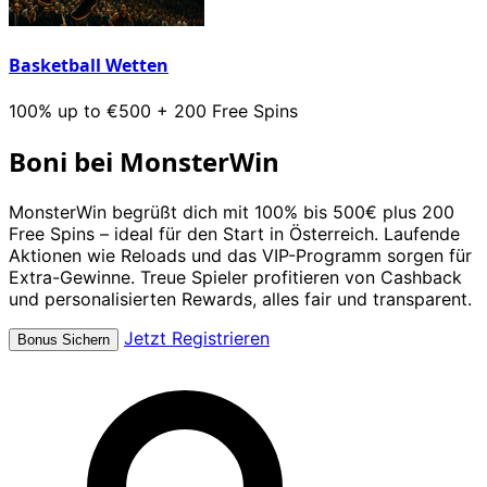
Basketball Wetten
100% up to €500 + 200 Free Spins
Boni bei MonsterWin
MonsterWin begrüßt dich mit 100% bis 500€ plus 200
Free Spins – ideal für den Start in Österreich. Laufende
Aktionen wie Reloads und das VIP-Programm sorgen für
Extra-Gewinne. Treue Spieler profitieren von Cashback
und personalisierten Rewards, alles fair und transparent.
Jetzt Registrieren
Bonus Sichern