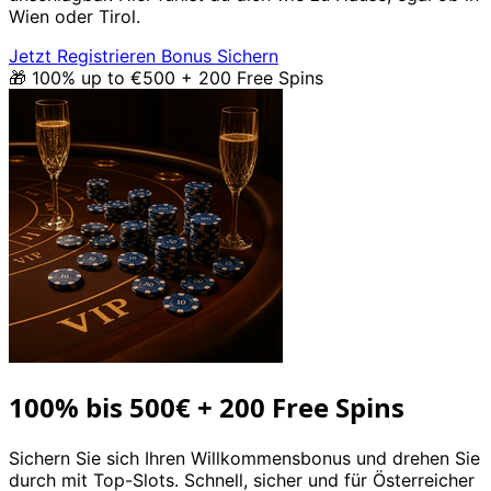
Wien oder Tirol.
Jetzt Registrieren
Bonus Sichern
🎁 100% up to €500 + 200 Free Spins
100% bis 500€ + 200 Free Spins
Sichern Sie sich Ihren Willkommensbonus und drehen Sie
durch mit Top-Slots. Schnell, sicher und für Österreicher