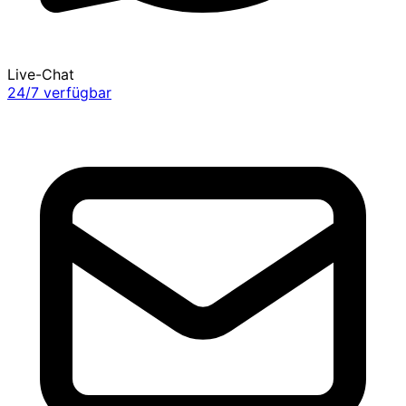
Live-Chat
24/7 verfügbar