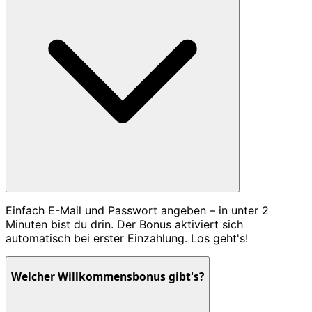
Einfach E-Mail und Passwort angeben – in unter 2
Minuten bist du drin. Der Bonus aktiviert sich
automatisch bei erster Einzahlung. Los geht's!
Welcher Willkommensbonus gibt's?