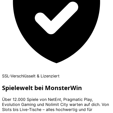
SSL-Verschlüsselt & Lizenziert
Spielewelt bei MonsterWin
Über 12.000 Spiele von NetEnt, Pragmatic Play,
Evolution Gaming und Nolimit City warten auf dich. Von
Slots bis Live-Tische – alles hochwertig und für