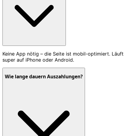
Keine App nötig – die Seite ist mobil-optimiert. Läuft
super auf iPhone oder Android.
Wie lange dauern Auszahlungen?