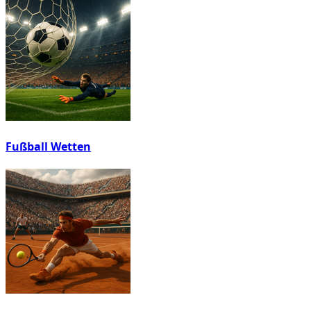
Fußball Wetten